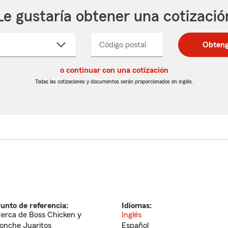
Le gustaría obtener una cotizació
cione
Código postal
Ingresa
Ingresa
Obteng
_____
un
un
re
código
código
cto
o continuar con una cotización
postal
postal
de
de
Todas las cotizaciones y documentos serán proporcionados en inglés.
egable
5
5
dígitos
dígitos
unto de referencia:
Idiomas:
erca de Boss Chicken y
Inglés
onche Juaritos
Español