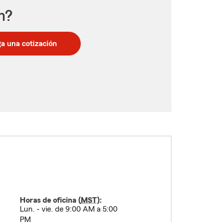
n?
a una cotización
Horas de oficina (
MST
):
Lun. - vie. de 9:00 AM a 5:00
PM