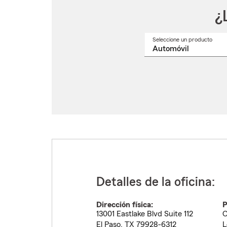
¿
Seleccione un producto
Selec
un
nomb
de
produ
del
menú
despl
Detalles de la oficina:
Dirección física:
P
13001 Eastlake Blvd Suite 112
C
El Paso
,
TX
79928-6312
L