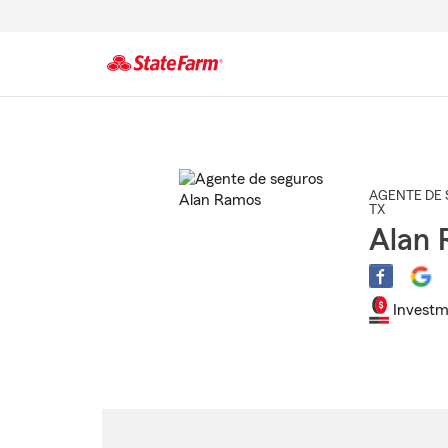
Comienzo
del
contenido
principal
AGENTE DE 
TX
Alan
Investm