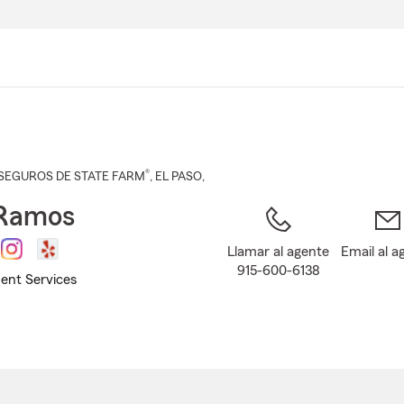
Pasar
al
contenido
principal
®
SEGUROS DE STATE FARM
,
EL PASO
,
 Ramos
Llamar al agente
Email al a
915-600-6138
ent Services